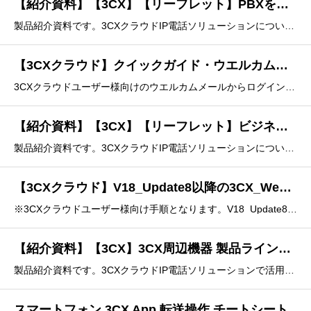
【紹介資料】【3CX】【リーフレット】PBXをもっと自由に【日本語】
製品紹介資料です。3CXクラウドIP電話ソリューションについてのリーフレットです。「場所」「電話回線」「端末」「つなぐ仕組み」これらの不自由から誰もが触れない聖域になっているPBX（電話交換機）を、オープンにするソリューション。それが3CXソリューションです。
【3CXクラウド】クイックガイド・ウエルカムメールからログインまでの手順（V18 Update8 以降）
3CXクラウドユーザー様向けのウエルカムメールからログインまで手順のクイックガイドです。Version18 Update8 以降用の手順となります。●通常の3CX Update8用の管理者向け、ウエルカムメールからログインまでの手順書はこちらとなります。●3CXクラウドUpdate8
【紹介資料】【3CX】【リーフレット】ビジネス電話に不自由を感じていませんか【日本語】
製品紹介資料です。3CXクラウドIP電話ソリューションについてのリーフレットです。「3CX」はPBXの機能をインターネットを通じて提供するクラウドサービスです。IPネットワークによって統合されオープンになったPBXは、ユニファイドコミュニケーションツールとして従業員間のコミュニケーションを格
【3CXクラウド】V18_Update8以降の3CX_WebClient_初回パスワード設定手順
※3CXクラウドユーザー様向け手順となります。V18_Update8以降の3CX_WebClient_初回パスワード設定手順を記載しています。●通常の3CX Update8用の管理者向け、ウエルカムメールからログインまでの手順書はこちらとなります。1 概要1.1 Update 8
【紹介資料】【3CX】3CX周辺機器 製品ラインナップ【日本語】
製品紹介資料です。3CXクラウドIP電話ソリューションで活用可能な、周辺機器の製品ラインナップ資料です。本資料では、CCアーキテクトの製品ラインナップについてご紹介いたします。弊社は、オフィスIP電話、ホテル電話、コールセンター専用IP電話、ドアホン、ゲートウェイなど、さまざまな製品を取り扱
スマートフォン 3CX App 転送操作 チートシート