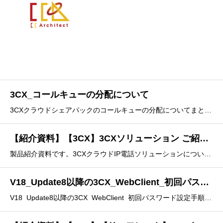
3CX_コールキューの分配について
3CXクラウドシェアパックのコールキューの分配についてまとめております。コールキューの機能説明については、以下ブログもご参照ください。【3CX V18】クラウドPBX Advanced - 2. コールキュー(Call Queues)｜辻 章弘＠CCアーキテクト (note.com)
【紹介資料】【3CX】3CXソリューション ご紹介資料（2022年03月版）【日本語】
製品紹介資料です。3CXクラウドIP電話ソリューションについて、導入事例を交えわかりやすく説明をしています。はじめに• 3CXは次のような業務改革に貢献する革新的なソリューションです。• 老朽化したPBXの自由化• テレワーク（在宅勤務、モバイルワーク、サテライトオフィス）への対応
V18_Update8以降の3CX_WebClient_初回パスワード設定手順
V18_Update8以降の3CX_WebClient_初回パスワード設定手順を記載しています。※3CXクラウドサービスをご利用の場合は下記をご参照ください。【3CXクラウド】クイックガイド・ウエルカムメールからログインまでの手順（V18 Update8 以降） | サポートポータル (