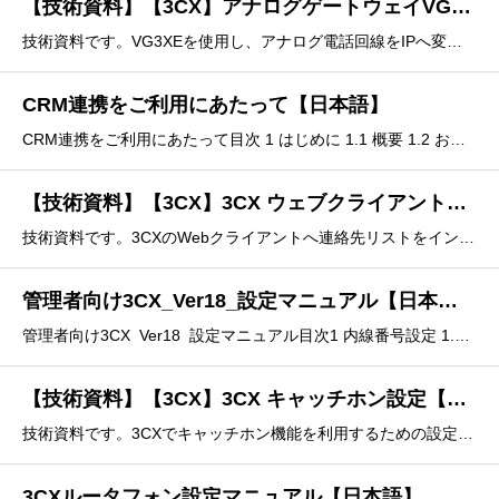
【技術資料】【3CX】アナログゲートウェイVG3XEと3CXクラウドサービス接続設定について【日本語】
技術資料です。VG3XEを使用し、アナログ電話回線をIPへ変換し、3CXで発着信を行うための手順が記載されています。概要本資料は、アナログゲートウェイ VG3XE と3CXクラウドサービスの接続設定について説明します。アナログゲートウェイにて、INS64-TAとアナログ接続し、外線発信・
CRM連携をご利用にあたって【日本語】
CRM連携をご利用にあたって目次 1 はじめに 1.1 概要 1.2 お問い合わせについて2 CRM 連携で必要な準備2.1 ソフトフォンの準備2.2 CRM へのログイン 3 CRM 連携でできること3.1 外線着信時に登録している CRM 情報を呼び出す3
【技術資料】【3CX】3CX ウェブクライアント連絡先リストのインポート【日本語】
技術資料です。3CXのWebクライアントへ連絡先リストをインポートするための手順が記載されています。概要3CX ウェブクライアントは、お客様の連絡先リストのインポートサービスを提供しております。本資料は、連絡先のインポート機能について説明します。
管理者向け3CX_Ver18_設定マニュアル【日本語】
管理者向け3CX_Ver18_設定マニュアル目次1 内線番号設定 1.1 内線作成ルール、注意点1.2 新規作成1.3 新規作成(複製)1.4 新規登録(一括登録)1.5 登録変更1.5.1 Voicemail(留守電機能)設定1.5.2 通話録音設定1.5.
【技術資料】【3CX】3CX キャッチホン設定【日本語】
技術資料です。3CXでキャッチホン機能を利用するための設定手順が記載されています。キャッチホン概念キャッチホンとは、通話中に他の人からの電話を着信した場合に、通話中の電話を一時保留して、他の人からの電話に応対できるサービスです。
3CXルータフォン設定マニュアル【日本語】