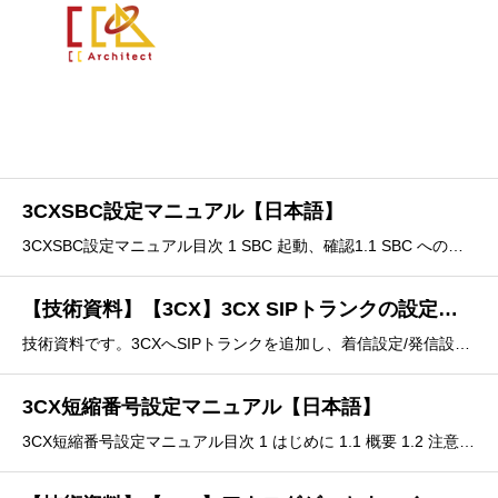
3CXSBC設定マニュアル【日本語】
3CXSBC設定マニュアル目次 1 SBC 起動、確認1.1 SBC への結線、起動1.2 ステータス確認 2 電話機設定
【技術資料】【3CX】3CX SIPトランクの設定について【日本語】
技術資料です。3CXへSIPトランクを追加し、着信設定/発信設定を行う手順が記載されています。
3CX短縮番号設定マニュアル【日本語】
3CX短縮番号設定マニュアル目次 1 はじめに 1.1 概要 1.2 注意点 2 短縮番号設定2.1 設定 2.2 ルールの並びを変更する1 はじめに1.1 概要⚫ ビジネスホンなどで存在する短縮ダイヤル設定を 3CX で実現するための設定マニュアルになり