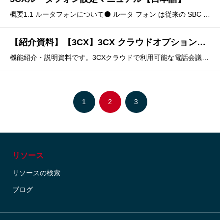
概要1.1 ルータフォンについて⚫ ルータ フォン は従来の SBC サーバ の機能を電話機に 追加された電話機になります。⚫ 以前は 1 台のみの利用でも SBC サーバを介して電話機を接続することがありましたが 、ルータフォンを利用することで小規模拠点にも利用しやすくなりました。
【紹介資料】【3CX】3CX クラウドオプション説明【日本語】
機能紹介・説明資料です。3CXクラウドで利用可能な電話会議、ウェブ会議、通話録音、コールレポート出力、留守番電話サービス、簡易IVRの説明が記載されています。目次1. 電話会議 2. ウェブ会議 3. 通話録音 4. コールレポート出力 5. 留守番電話サービス 6. 簡
1
2
3
リソース
リソースの検索
ブログ